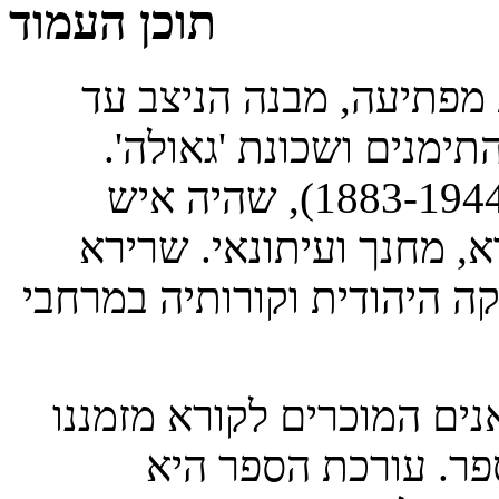
תוכן העמוד
 מפתיעה, מבנה הניצב עד
30 בגבול כרם התימנים ושכונת 'גאולה'.
דמות המפתח הוא שמואל שרירא (1883-1944), שהיה איש
א, מחנך ועיתונאי. שרירא
ה היהודית וקורותיה במרחבי
נים המוכרים לקורא מזמננו
פר. עורכת הספר היא