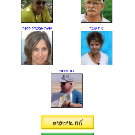
נוית ענבר
יפעת אביצדק קלפה
דוד תירוש