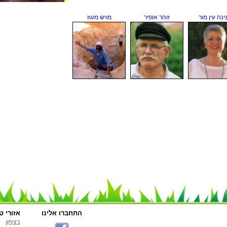
ינה עין מור
זוהר אופיר
מויש מעוז
התחברו אלינו
אזורי טי
בצפון