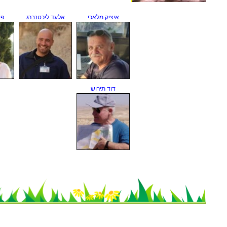
איציק מלאכי
אלעד ליכטנברג
פנ
דוד תירוש