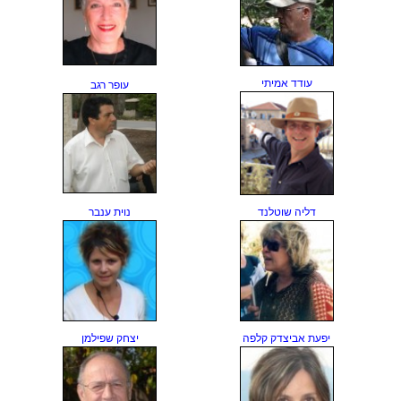
עודד אמיתי
עופר רגב
דליה שוטלנד
נוית ענבר
יפעת אביצדק קלפה
יצחק שפילמן