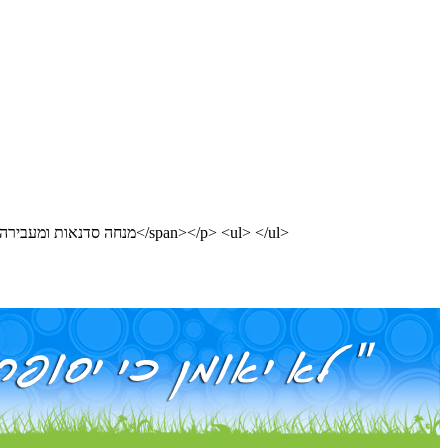
<p><span style="font-size: medium;">מורת דרך מוסמכת בכל הארץ, </span><span style="font-size: medium;">מנחה סדנאות ומעבירה ערבי סיפור</span></p> <ul> </ul>