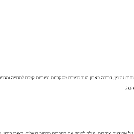
חום גוטמן, דבורה בארון ועוד דמויות מסקרנות וציוריות קמות לתחייה ומספר
הבה.
ל טרגדיית אוהבים, נעלה לפגוש את החברים מרחוב ביאליק: ראובן רובין, 