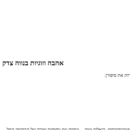
אהבה וזוגיות בנווה צדק
ות את סיפורן.
טשרניחובסקי, ביאליק ועוד… ונסיים עם ניחוחות יצירה של הבוהמה התל