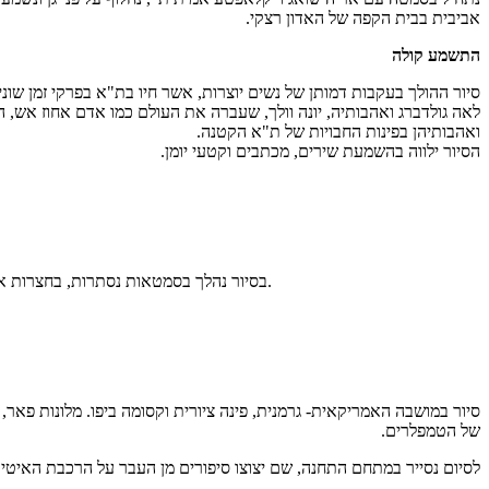
אביבית בבית הקפה של האדון רצקי.
התשמע קולה
סיור ההולך בעקבות דמותן של נשים יוצרות, אשר חיו בת"א בפרקי זמן שונים
לאה גולדברג ואהבותיה, יונה וולך, שעברה את העולם כמו אדם אחוז אש, הרו
ואהבותיהן בפינות החבויות של ת"א הקטנה.
הסיור ילווה בהשמעת שירים, מכתבים וקטעי יומן.
בסיור נהלך בסמטאות נסתרות, בחצרות אחוריות ובמבוך הנגריות והמוסכים של שכונת פלורנטין, לגלות עולם עשיר של ציורי קיר, ביטויי רגש לצד ונדליזם, אמירות שנונות ומשפטים שמעלים חיוך.
סיור במושבה האמריקאית- גרמנית, פינה ציורית וקסומה ביפו. מלונות פאר,
של הטמפלרים.
לסיום נסייר במתחם התחנה, שם יצוצו סיפורים מן העבר על הרכבת האיטי