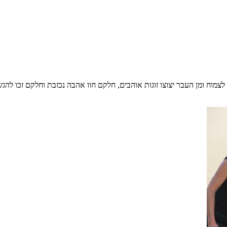
צמוח ומן העבר יצוצו זוגות אוהבים, חלקם חוו אהבה נכזבת וחלקם זכו להג