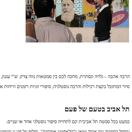
הרבה אהבה – גלויה ונסתרת, מחכה לכם בין סמטאות נווה צדק. ש"י עגנון, נ
סיור המתובל בקצת רכילות והרבה נוסטלגיה, סיפורי זוגיות רומנים וריחות א
תל אביב בטעם של פעם
כמעט בכל סמטה תל אביבית קם לתחייה סיפור נוסטלגי אחד או שניים.
נתחיל בסמטה עם אריה שואג ו"קלאפטע אמיתית", נחלוף על פני גן ונשמע ע