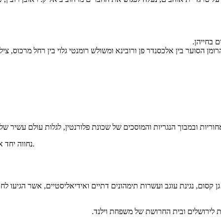
 בחייהן.
מן הסוער בין אלכסנדר פן ורובינא ומשולש רומנטי גלוי בין רחל מרכוס, צילה
נחווה יחד את ה"גלריה הפתוחה" ונשמע את הסיפור העומד מאחורי היצירות והאומנים.
 גן קסום, נגינת עוגב ועשרות תימהונים דתיים ואידיאליסטיים, אשר הגיעו 
ת לירושלים ובית החרושת של משפחת וילנד.