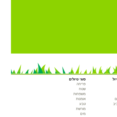
ול
סוגי טיולים
פריחה
שטח
משפחות
ם
אומנות
יב
טבע
מורשת
מים